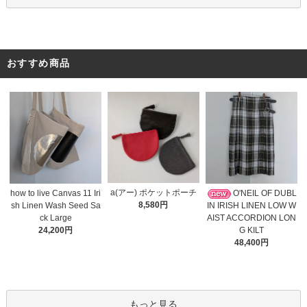
おすすめ商品
a(アー) ポケットポーチ
O'NEIL OF DUBL
how to live Canvas 11 Iri
8,580円
IN IRISH LINEN LOW W
sh Linen Wash Seed Sa
AIST ACCORDION LON
ck Large
G KILT
24,200円
48,400円
もっと見る