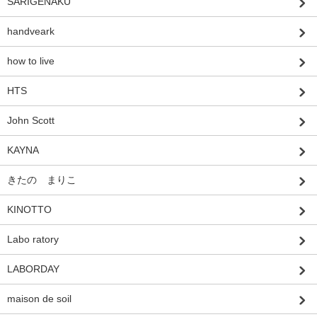
SARIGENAKU
handveark
how to live
HTS
John Scott
KAYNA
きたの まりこ
KINOTTO
Labo ratory
LABORDAY
maison de soil