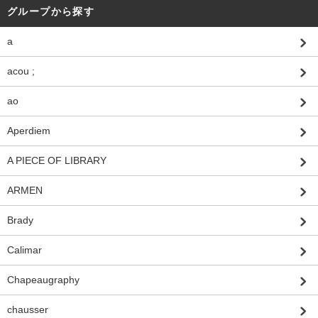
グループから探す
a
acou ;
ao
Aperdiem
A PIECE OF LIBRARY
ARMEN
Brady
Calimar
Chapeaugraphy
chausser