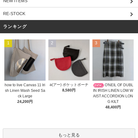
NEW ITEMS
RE-STOCK
ランキング
1
2
3
a(アー) ポケットポーチ
O'NEIL OF DUBL
how to live Canvas 11 Iri
8,580円
IN IRISH LINEN LOW W
sh Linen Wash Seed Sa
AIST ACCORDION LON
ck Large
G KILT
24,200円
48,400円
もっと見る