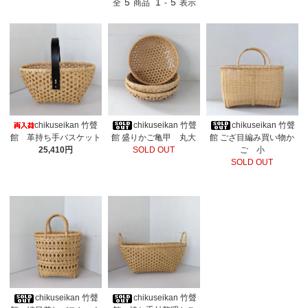
5
1
5
全
商品
-
表示
chikuseikan 竹聲
chikuseikan 竹聲
chikuseikan 竹聲
館 盛りかご亀甲 丸大
館 ござ目編み買い物か
館 革持ち手バスケット
SOLD OUT
ご 小
25,410円
SOLD OUT
chikuseikan 竹聲
chikuseikan 竹聲