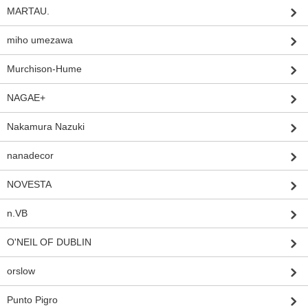
MARTAU.
miho umezawa
Murchison-Hume
NAGAE+
Nakamura Nazuki
nanadecor
NOVESTA
n.VB
O'NEIL OF DUBLIN
orslow
Punto Pigro