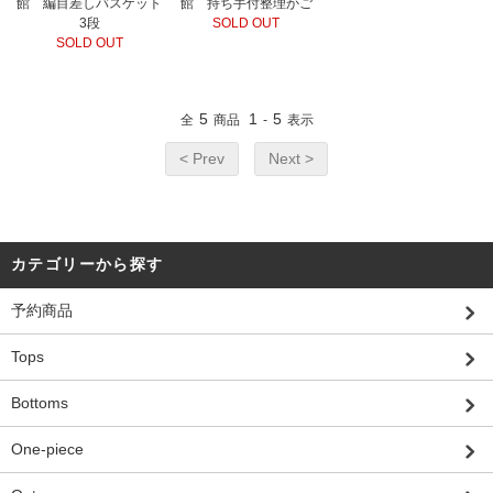
館 編目差しバスケット
館 持ち手付整理かご
3段
SOLD OUT
SOLD OUT
5
1
5
全
商品
-
表示
< Prev
Next >
カテゴリーから探す
予約商品
Tops
Bottoms
One-piece