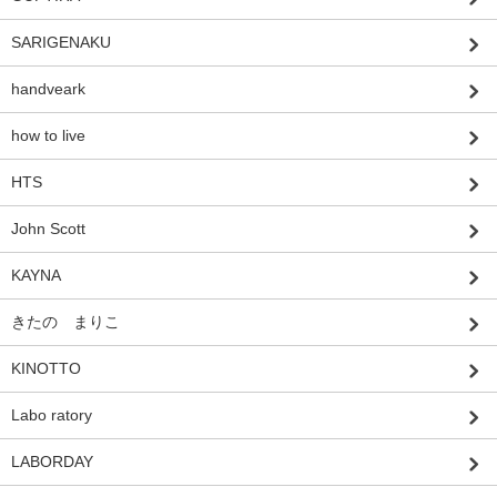
SARIGENAKU
handveark
how to live
HTS
John Scott
KAYNA
きたの まりこ
KINOTTO
Labo ratory
LABORDAY