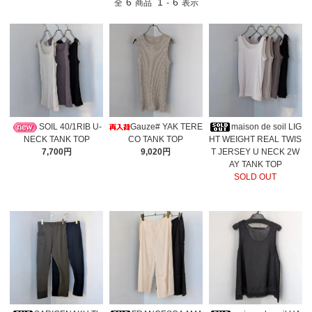
6
1
6
全
商品
-
表示
Gauze# YAK TERE
SOIL 40/1RIB U-
maison de soil LIG
CO TANK TOP
NECK TANK TOP
HT WEIGHT REAL TWIS
9,020円
7,700円
T JERSEY U NECK 2W
AY TANK TOP
SOLD OUT