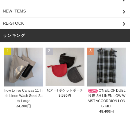
NEW ITEMS
RE-STOCK
ランキング
1
2
3
a(アー) ポケットポーチ
O'NEIL OF DUBL
how to live Canvas 11 Iri
8,580円
IN IRISH LINEN LOW W
sh Linen Wash Seed Sa
AIST ACCORDION LON
ck Large
G KILT
24,200円
48,400円