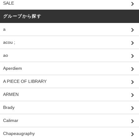
SALE
グループから探す
a
acou ;
ao
Aperdiem
A PIECE OF LIBRARY
ARMEN
Brady
Calimar
Chapeaugraphy