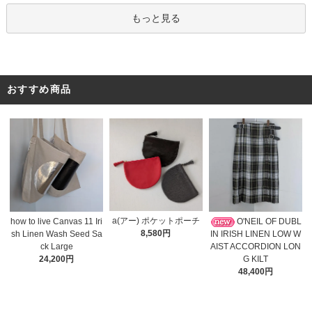
もっと見る
おすすめ商品
a(アー) ポケットポーチ
O'NEIL OF DUBL
how to live Canvas 11 Iri
8,580円
IN IRISH LINEN LOW W
sh Linen Wash Seed Sa
AIST ACCORDION LON
ck Large
G KILT
24,200円
48,400円