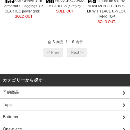
SARIGENAKU Th
FRANCESCA AMA
maison de soil HA
ermostat！ Leggings（P
M LABEL ペチパンツ
NDWOVEN COTTON SI
OLARTEC power grid）
SOLD OUT
LK WITH LACE U-NECK
SOLD OUT
TANK TOP
SOLD OUT
6
1
6
全
商品
-
表示
< Prev
Next >
カテゴリーから探す
予約商品
Tops
Bottoms
One-piece