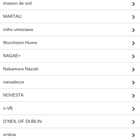
maison de soil
MARTAU.
miho umezawa
Murchison-Hume
NAGAE+
Nakamura Nazuki
nanadecor
NOVESTA
n.VB
O'NEIL OF DUBLIN
orslow